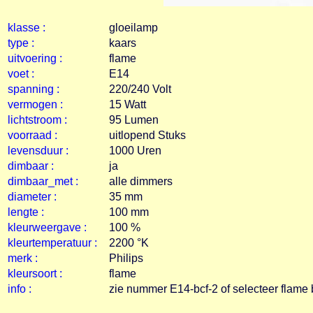
klasse :
gloeilamp
type :
kaars
uitvoering :
flame
voet :
E14
spanning :
220/240 Volt
vermogen :
15 Watt
lichtstroom :
95 Lumen
voorraad :
uitlopend Stuks
levensduur :
1000 Uren
dimbaar :
ja
dimbaar_met :
alle dimmers
diameter :
35 mm
lengte :
100 mm
kleurweergave :
100 %
kleurtemperatuur :
2200 °K
merk :
Philips
kleursoort :
flame
info :
zie nummer E14-bcf-2 of selecteer flame b