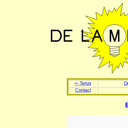
<- Terug
O
Contact