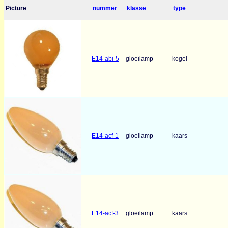
Picture
nummer
klasse
type
E14-abi-5
gloeilamp
kogel
E14-acf-1
gloeilamp
kaars
E14-acf-3
gloeilamp
kaars