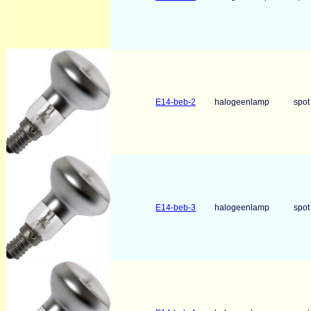
E14-beb-2
halogeenlamp
spot
E14-beb-3
halogeenlamp
spot