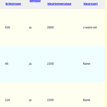
dimbaar
lichtstroom
kleurtemperatuur
kleursoort
630
ja
2800
x warm wit
46
ja
2200
flame
118
ja
2200
flame