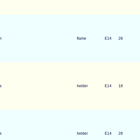
l
flame
E14
28
s
helder
E14
18
s
helder
E14
28