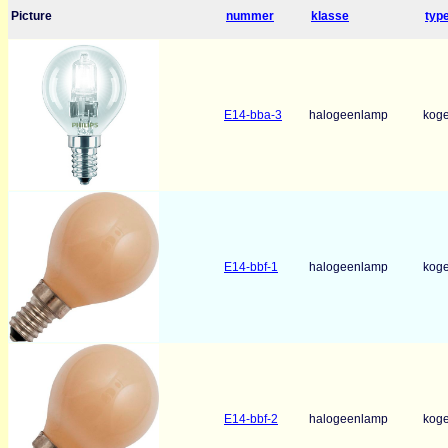
Picture
nummer
klasse
typ
E14-bba-3
halogeenlamp
koge
E14-bbf-1
halogeenlamp
koge
E14-bbf-2
halogeenlamp
koge