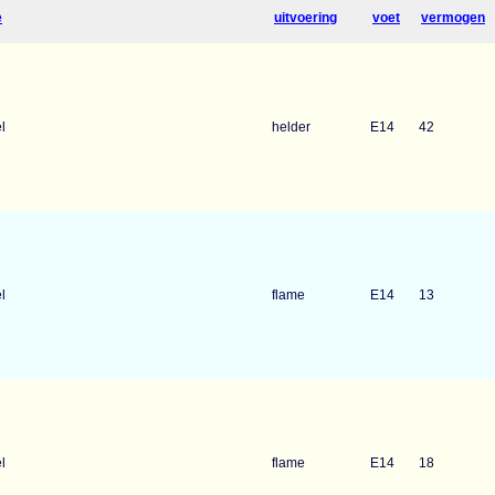
e
uitvoering
voet
vermogen
l
helder
E14
42
l
flame
E14
13
l
flame
E14
18