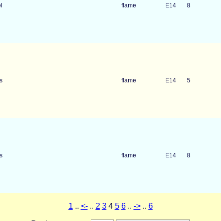
l
flame
E14
8
s
flame
E14
5
s
flame
E14
8
1
..
<-
..
2
3
4
5
6
..
->
..
6