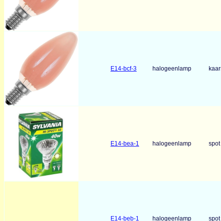
E14-bcf-3
halogeenlamp
kaar
E14-bea-1
halogeenlamp
spo
E14-beb-1
halogeenlamp
spot