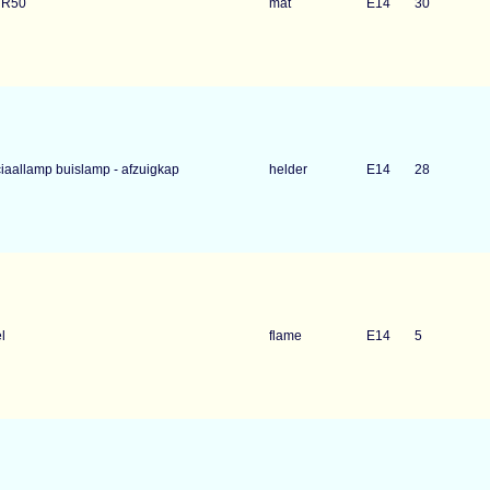
 R50
mat
E14
30
iaallamp buislamp - afzuigkap
helder
E14
28
l
flame
E14
5