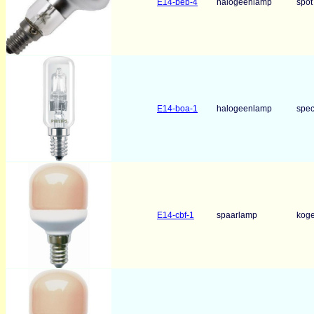
E14-beb-4
halogeenlamp
spot
E14-boa-1
halogeenlamp
spec
E14-cbf-1
spaarlamp
koge