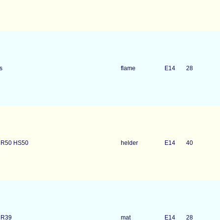
s
flame
E14
28
t R50 HS50
helder
E14
40
 R39
mat
E14
28