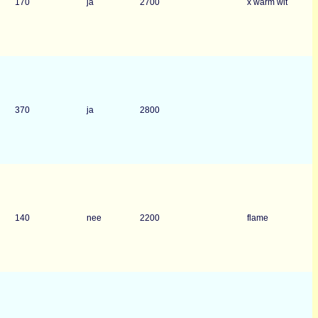
170
ja
2700
x warm wit
370
ja
2800
140
nee
2200
flame