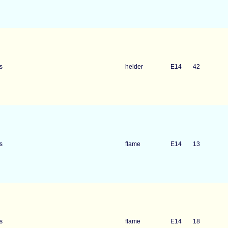
s
helder
E14
42
s
flame
E14
13
s
flame
E14
18