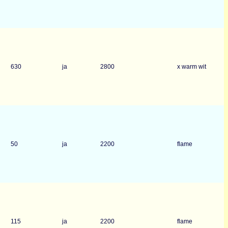
630
ja
2800
x warm wit
50
ja
2200
flame
115
ja
2200
flame